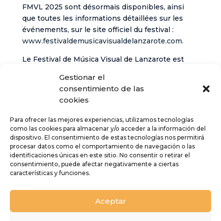
FMVL 2025 sont désormais disponibles, ainsi
que toutes les informations détaillées sur les
événements, sur le site officiel du festival :
www.festivaldemusicavisualdelanzarote.com
.
Le Festival de Música Visual de Lanzarote est
organisé par le Cabildo de Lanzarote avec la
Gestionar el
collaboration du Festival Contemporáneo del
consentimiento de las
Festival Internacional de Música de Canarias, du
cookies
gouvernement des îles Canaries, de Turismo
Lanzarote et des Centros de Arte, Cultura y
Para ofrecer las mejores experiencias, utilizamos tecnologías
Turismo de Lanzarote.
como las cookies para almacenar y/o acceder a la información del
dispositivo. El consentimiento de estas tecnologías nos permitirá
procesar datos como el comportamiento de navegación o las
identificaciones únicas en este sitio. No consentir o retirar el
consentimiento, puede afectar negativamente a ciertas
características y funciones.
Aceptar