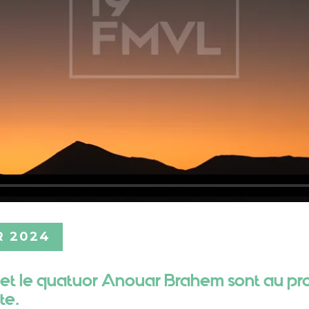
R 2024
 et le quatuor Anouar Brahem sont au pr
te.