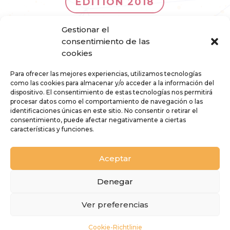
EDITION 2018
Gestionar el
EDITION 2017
consentimiento de las
cookies
Para ofrecer las mejores experiencias, utilizamos tecnologías
como las cookies para almacenar y/o acceder a la información del
dispositivo. El consentimiento de estas tecnologías nos permitirá
procesar datos como el comportamiento de navegación o las
identificaciones únicas en este sitio. No consentir o retirar el
consentimiento, puede afectar negativamente a ciertas
características y funciones.
Aceptar
Denegar
Ver preferencias
FESTIVAL DER VISUELLEN MUSIK AUF
LANZAROTE © 2025
Cookie-Richtlinie