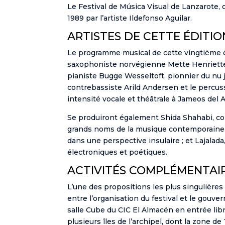
Le Festival de Música Visual de Lanzarote, 
1989 par l’artiste Ildefonso Aguilar.
ARTISTES DE CETTE ÉDITIO
Le programme musical de cette vingtième é
saxophoniste norvégienne Mette Henriette, q
pianiste Bugge Wesseltoft, pionnier du nu j
contrebassiste Arild Andersen et le percuss
intensité vocale et théâtrale à Jameos del 
Se produiront également Shida Shahabi, com
grands noms de la musique contemporaine ; l
dans une perspective insulaire ; et Lajalad
électroniques et poétiques.
ACTIVITÉS COMPLÉMENTAI
L’une des propositions les plus singulières 
entre l’organisation du festival et le gouver
salle Cube du CIC El Almacén en entrée lib
plusieurs îles de l’archipel, dont la zone d