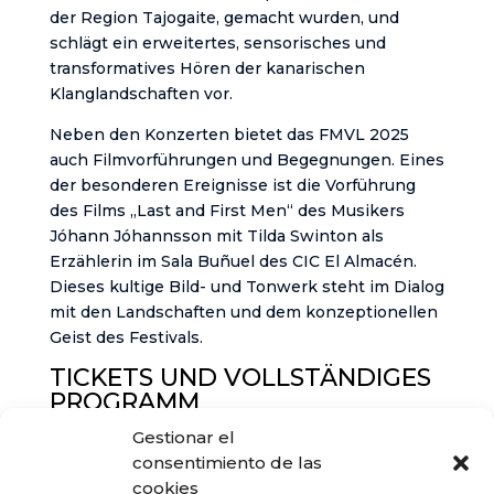
der Region Tajogaite, gemacht wurden, und
schlägt ein erweitertes, sensorisches und
transformatives Hören der kanarischen
Klanglandschaften vor.
Neben den Konzerten bietet das FMVL 2025
auch Filmvorführungen und Begegnungen. Eines
der besonderen Ereignisse ist die Vorführung
des Films „Last and First Men“ des Musikers
Jóhann Jóhannsson mit Tilda Swinton als
Erzählerin im Sala Buñuel des CIC El Almacén.
Dieses kultige Bild- und Tonwerk steht im Dialog
mit den Landschaften und dem konzeptionellen
Geist des Festivals.
TICKETS UND VOLLSTÄNDIGES
PROGRAMM
Gestionar el
Tickets für alle Konzerte und Aktivitäten des
consentimiento de las
FMVL 2025 sind jetzt zusammen mit allen
cookies
detaillierten Informationen zu den