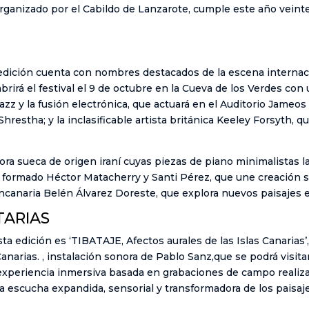
 organizado por el Cabildo de Lanzarote, cumple este año vein
edición cuenta con nombres destacados de la escena internaci
rirá el festival el 9 de octubre en la Cueva de los Verdes con
zz y la fusión electrónica, que actuará en el Auditorio Jameos 
hrestha; y la inclasificable artista británica Keeley Forsyth, qu
ra sueca de origen iraní cuyas piezas de piano minimalistas 
h, formado Héctor Matacherry y Santi Pérez, que une creación 
 grancanaria Belén Álvarez Doreste, que explora nuevos paisajes 
TARIAS
 edición es ‘TIBATAJE, Afectos aurales de las Islas Canarias’, 
Canarias. , instalación sonora de Pablo Sanz,que se podrá visit
a experiencia inmersiva basada en grabaciones de campo realizad
na escucha expandida, sensorial y transformadora de los paisaj