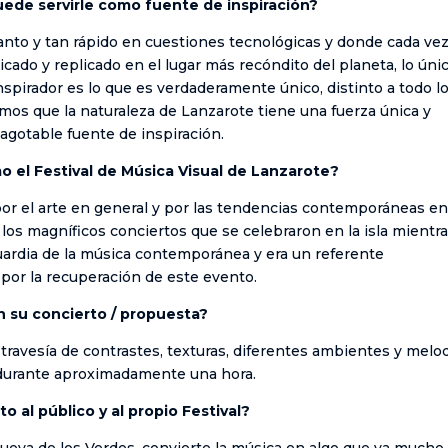
ede servirle como fuente de inspiración?
nto y tan rápido en cuestiones tecnológicas y donde cada vez
icado y replicado en el lugar más recóndito del planeta, lo úni
spirador es lo que es verdaderamente único, distinto a todo l
os que la naturaleza de Lanzarote tiene una fuerza única y
agotable fuente de inspiración.
mo el Festival de Música Visual de Lanzarote?
or el arte en general y por las tendencias contemporáneas e
os magníficos conciertos que se celebraron en la isla mientra
guardia de la música contemporánea y era un referente
por la recuperación de este evento.
 su concierto / propuesta?
 travesía de contrastes, texturas, diferentes ambientes y melo
 durante aproximadamente una hora.
 al público y al propio Festival?
ueva de los Verdes, convierte la música en algo que va mucho