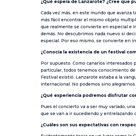
¿Qué espera de Lanzarote? ¿Cree que pu
Cada vez más, en este mundo que avanza ta
más fácil encontrar el mismo objeto multipl
que realmente se convierte en especial e in
demás. No descubrimos nada nuevo si decim
especial. Por eso mismo, se convierte en in
¿Conocía la existencia de un festival co
Por supuesto. Como canarios interesados p
particular, todos tenemos conocimiento de l
Festival existió. Lanzarote estaba a la van
internacional. No podemos sino alegrarnos 
¿Qué experiencia podremos disfrutar con
Pues el concierto va a ser muy variado, una
que se van a ir sucediendo y entrelazando
¿Cuáles son sus expectativas con respecto
Evidentemente tocar en un lugar como la C