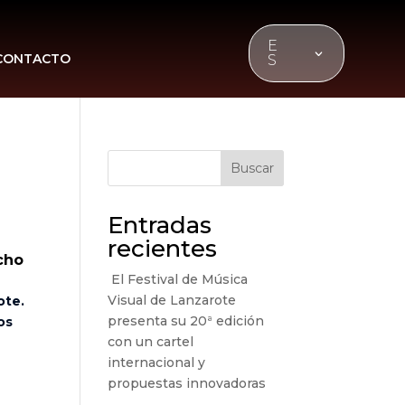
E
CONTACTO
S
Buscar
Entradas
recientes
cho
El Festival de Música
Visual de Lanzarote
ote.
presenta su 20ª edición
os
con un cartel
internacional y
propuestas innovadoras