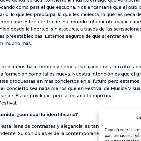
tocando como para el que escucha. Nos encantaría que el públi
nario, lo que les preocupa, lo que les molesta, lo que les pesa d
l tiempo que estén dentro de ese mundo totalmente mágico que
nido desde la libertad, sin ataduras, a través de las sensacione
ivas preestablecidas. Estamos seguros de que si entrar en el
rán mucho más.
 conocemos hace tiempo y hemos trabajado unos con otros po
 formación como tal es nueva. Nuestra intención es que el g
ras propuestas en más conciertos en el futuro pero estamos
r concierto sea nada menos que en Festival de Música Visual
 grande. Es un privilegio, pero al mismo tiempo una
estival.
nido, ¿con cuál lo identificaría?
G
, está llena de contrastes y elegancia, es tan sobria y primitiva
Para ofrecer las m
ndente. Su sonido es el de la contemporaneidad.
para almacenar y/o