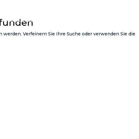
efunden
PRESSE 2025
BIOGRAPHIE
VORHERIGE AUSGABEN
n werden. Verfeinern Sie Ihre Suche oder verwenden Sie die