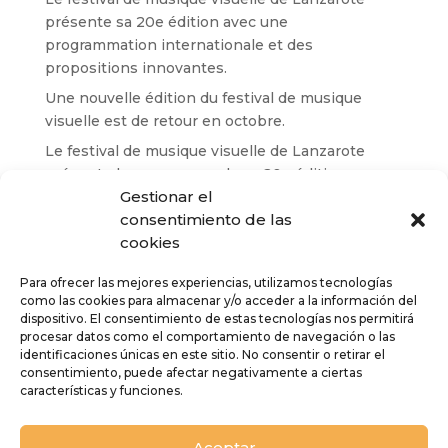
présente sa 20e édition avec une
programmation internationale et des
propositions innovantes.
Une nouvelle édition du festival de musique
visuelle est de retour en octobre.
Le festival de musique visuelle de Lanzarote
présente le programme de sa 20e édition
Gestionar el
Le festival de musique visuelle de Lanzarote
consentimiento de las
revient en octobre pour sa 20e édition,
cookies
consolidant ainsi son rayonnement international.
Mario Batkovic, Björn Meyer et le quatuor Anouar
Para ofrecer las mejores experiencias, utilizamos tecnologías
como las cookies para almacenar y/o acceder a la información del
Brahem sont au programme du 19e festival de
dispositivo. El consentimiento de estas tecnologías nos permitirá
musique visuelle de Lanzarote.
procesar datos como el comportamiento de navegación o las
identificaciones únicas en este sitio. No consentir o retirar el
consentimiento, puede afectar negativamente a ciertas
Comentarios recientes
características y funciones.
Aucun commentaire à afficher.
Aceptar