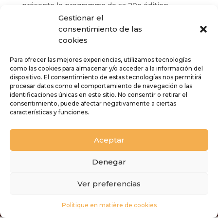
présente le programme de sa 20e édition
Gestionar el
Le festival de musique visuelle de Lanzarote
consentimiento de las
revient en octobre pour sa 20e édition,
cookies
consolidant ainsi son rayonnement international.
Mario Batkovic, Björn Meyer et le quatuor Anouar
Para ofrecer las mejores experiencias, utilizamos tecnologías
Brahem sont au programme du 19e festival de
como las cookies para almacenar y/o acceder a la información del
dispositivo. El consentimiento de estas tecnologías nos permitirá
musique visuelle de Lanzarote.
procesar datos como el comportamiento de navegación o las
identificaciones únicas en este sitio. No consentir o retirar el
Comentarios recientes
consentimiento, puede afectar negativamente a ciertas
características y funciones.
Aucun commentaire à afficher.
Aceptar
Denegar
Ver preferencias
FESTIVAL DE MUSIQUE VISUELLE DE LANZAROTE
© 2025
Politique en matière de cookies